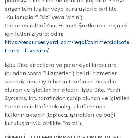
potansiyel kiracılar da dâhildir (topluca, Site’ye
erişen tüm kişiler veya kuruluşlarla birlikte,
“Kullanıcılar”, “siz” veya “sizin”).
CommercialCafe’nin Hizmet Şartları’na erişmek
için lütfen ziyaret edin:
https://resources.yardi.com/legal/commercialcafe-
terms-of-service/
.
İşbu Site, kiracılara ve potansiyel kiracılara
(bundan sonra “Hizmetler”) belirli hizmetler
sunmak amacıyla bizim tarafımızdan sahip
olunan ve işletilen bir sitedir. İşbu Site, Yardi
Systems, Inc. tarafından sahip olunan ve işletilen
CommercialCafe teknoloji platformunu
kullanmaktadır (topluca, iştirakleri ve bağlı
kuruluşlarıyla birlikte “Yardi”).
ÖNEMLİ – LÜTFEN DİKKATLİCE OKUYUN.
BU