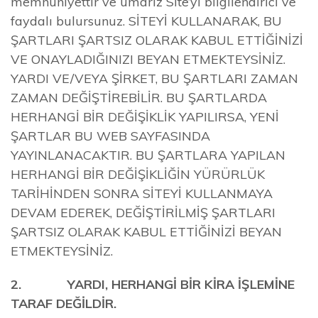
memnuniyettir ve umarız Site’yi bilgilendirici ve
faydalı bulursunuz. SİTEYİ KULLANARAK, BU
ŞARTLARI ŞARTSIZ OLARAK KABUL ETTİĞİNİZİ
VE ONAYLADIĞINIZI BEYAN ETMEKTEYSİNİZ.
YARDI VE/VEYA ŞİRKET, BU ŞARTLARI ZAMAN
ZAMAN DEĞİŞTİREBİLİR. BU ŞARTLARDA
HERHANGİ BİR DEĞİŞİKLİK YAPILIRSA, YENİ
ŞARTLAR BU WEB SAYFASINDA
YAYINLANACAKTIR. BU ŞARTLARA YAPILAN
HERHANGİ BİR DEĞİŞİKLİĞİN YÜRÜRLÜK
TARİHİNDEN SONRA SİTEYİ KULLANMAYA
DEVAM EDEREK, DEĞİŞTİRİLMİŞ ŞARTLARI
ŞARTSIZ OLARAK KABUL ETTİĞİNİZİ BEYAN
ETMEKTEYSİNİZ.
2. YARDI, HERHANGİ BİR KİRA İŞLEMİNE
TARAF DEĞİLDİR.