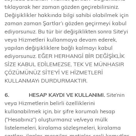
tıklayarak her zaman gözden geçirebilirsiniz.
Değişiklikler hakkında bilgi sahibi olabilmek için
zaman zaman Şartlar’ı gözden geçirmeyi kabul
ediyorsunuz. Bu tür bir değişiklikten sonra Site’yi
veya Hizmetleri kullanmaya devam ederek,
yapılan değişikliklere bağlı kalmayı kabul
ediyorsunuz. EĞER HERHANGİ BİR DEĞİŞİKLİK
SİZE KABUL EDİLEMEZSE, TEK VE MÜNHASIR
ÇÖZÜMÜNÜZ SİTE’Yİ VE HİZMETLERİ
KULLANMAYı DURDURMAKTIR.
6. HESAP KAYDI VE KULLANIMI.
Site’nin
veya Hizmetlerin belirli özelliklerini
kullanabilmek için, bir şifre korumalı hesap
(“Hesabınız”) oluşturmanız ve/veya mülk
listelemeleri, kiralama sözleşmeleri, kiralama
şartları, ilanlar, mesajlar, metinler, sesli komutlar,